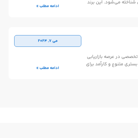
 شناخته می‌شود. این برند
ادامه مطلب »
عی را در زمینه ساخت موشن
ی اینستاگرام، و اجرای
گ با راه‌اندازی مدرسه
می 7, 2024
خصصی در عرصه بازاریابی
ستری متنوع و کارآمد برای
ادامه مطلب »
ده است. این شرکت با ارائه
گرافیک دینگ و کجاباما به
لاسینگ به‌عنوان پلتفرمی