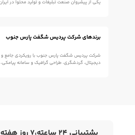
یکی از پیشروان صنعت تبلیغات و تولید محتوا در ایران
با بهره‌گیری از تیمی متخصص و حرفه‌ای، خدمات متنو
گرافیک، تیزرهای تبلیغاتی، طراحی گرافیک، تولید محتوا
کمپین‌های تبلیغاتی ارائه می‌دهد. علاوه بر این، پلاسین
آموزشی آنلاین،
برندهای شرکت پردیس شگفت پارس جنوب
شرکت پردیس شگفت پارس جنوب با رویکردی جامع و ت
دیجیتال، گردشگری، طراحی گرافیک و سامانه پیامکی، ب
کسب‌وکارها و علاقه‌مندان به حوزه‌های مختلف ایجاد کر
سایت‌های تخصصی مانند پلاسینگ، نارینگ، یک پیامک، 
مرجعی معتبر در ارائه خدمات متنوع تبدیل شده است. پ
جامع،
پشتیبانی 24 ساعته،7 روز هفته