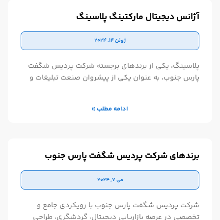
داده‌هاست. علاوه بر
آژانس دیجیتال مارکتینگ پلاسینگ
ژوئن 14, 2024
پلاسینگ، یکی از برندهای برجسته شرکت پردیس شگفت
پارس جنوب، به عنوان یکی از پیشروان صنعت تبلیغات و
تولید محتوا در ایران شناخته می‌شود. این برند با
بهره‌گیری از تیمی متخصص و حرفه‌ای، خدمات متنوعی را
ادامه مطلب »
در زمینه ساخت موشن گرافیک، تیزرهای تبلیغاتی، طراحی
گرافیک، تولید محتوای اینستاگرام، و اجرای کمپین‌های
تبلیغاتی ارائه می‌دهد. علاوه بر این، پلاسینگ با راه‌اندازی
مدرسه آموزشی آنلاین،
برندهای شرکت پردیس شگفت پارس جنوب
می 7, 2024
شرکت پردیس شگفت پارس جنوب با رویکردی جامع و
تخصصی در عرصه بازاریابی دیجیتال، گردشگری، طراحی